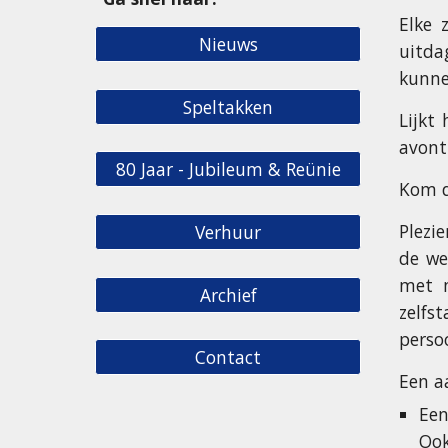
Elke 
Nieuws
uitda
kunne
Speltakken
Lijkt
avont
80 Jaar - Jubileum & Reünie
Kom d
Plezi
Verhuur
de we
met m
Archief
zelfs
persoo
Contact
Een a
Een
Ook