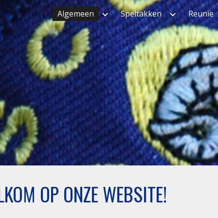
Algemeen
Speltakken
Reunie
ip to main content
Skip to navigat
LKOM OP ONZE WEBSITE!