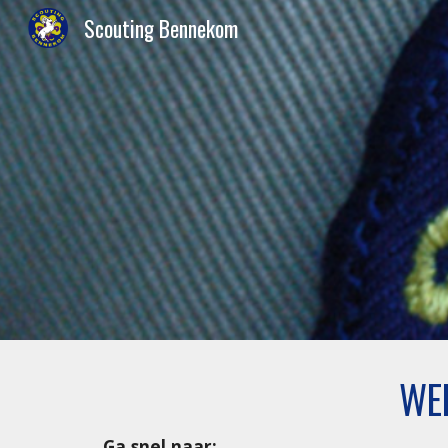
Scouting Bennekom
Sk
WE
Ga snel naar: