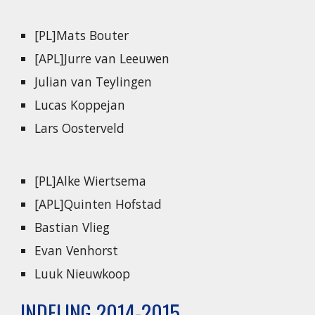
[PL]Mats Bouter
[APL]Jurre van Leeuwen
Julian van Teylingen
Lucas Koppejan
Lars Oosterveld
[PL]Alke Wiertsema
[APL]Quinten Hofstad
Bastian Vlieg
Evan Venhorst
Luuk Nieuwkoop
INDELING 2014-2015